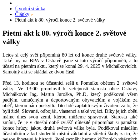
Úvodní stránka
Články
Pietní akt k 80. výročí konce 2. světové války
Pietní akt k 80. výročí konce 2. světové
války
Letos si celý svět připomíná 80 let od konce druhé světové války.
Také my na BPA v Ostravě jsme si toto výročí připomněli, a to
účastí na pietním aktu, který se konal 29. 4. 2025 v Michálkovicích.
Samotný akt se skládal ze dvou částí.
Před 13. hodinou se účastníci sešli u Pomníku obětem 2. světové
války. Ve 13:00 promluvil k veřejnosti starosta obce Ostravy
Michálkovic Ing. Martin Juroška, Ph.D, který poděkoval všem
padlým, umučeným a deportovaným obyvatelům a vojákům za
oběť, kterou nám poskytli. Tito lidé zaplatili svým životem za to, že
byli židé, Slované, odbojáři, vlastenci a také vojáci. Díky jejich oběti
máme dnes svou zemi, kterou můžeme spravovat. Starosta také
zmínil, že je v dnešní době zvlášť důležité připomínat si památku
konce hrůzy, jakou druhá světová válka byla. Poděkoval mladším
účastníkům z řad studentů místní základní a střední školy za to, že
nejsou lhostejni k historii. Poté zazněly hymny klíčových vítězných