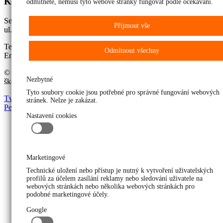
Kontakt
odmítnete, nemusí tyto webové stránky fungovat podle očekávání.
Sekretariát školy
Přijmout vše
ul. Sládečkova 393/90, 715 00 Ostrava-Michálkovice
Tel: +420 596 788 332 | +420 604 290 961
Odmítnout všechny
Email:
sekretarka@bpaostrava.cz
© 2026 Bezpečnostně právní akademie Ostrava, s. r. o., střední
Nezbytné
škola
Tyto soubory cookie jsou potřebné pro správné fungování webových
Tvorba webových stránek TripOn Digital
|
Mobilní aplikace
stránek. Nelze je zakázat.
PepiApp
|
LED panely DigiDay
Nastavení cookies
Marketingové
Technické uložení nebo přístup je nutný k vytvoření uživatelských
profilů za účelem zasílání reklamy nebo sledování uživatele na
webových stránkách nebo několika webových stránkách pro
podobné marketingové účely.
Google