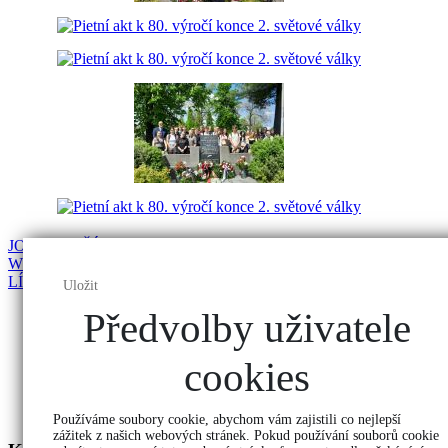
JOKRYS
PŘÍSTUPNOST
WEBU
BAKALÁŘI
JÍDELNÍ
LÍSTEK
Uložit
Předvolby uživatele
cookies
Používáme soubory cookie, abychom vám zajistili co nejlepší
zážitek z našich webových stránek. Pokud používání souborů cookie