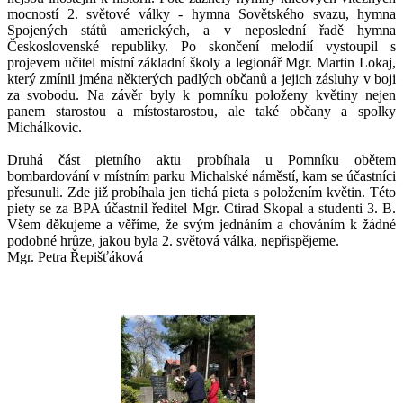
mocností 2. světové války - hymna Sovětského svazu, hymna
Spojených států amerických, a v neposlední řadě hymna
Československé republiky. Po skončení melodií vystoupil s
projevem učitel místní základní školy a legionář Mgr. Martin Lokaj,
který zmínil jména některých padlých občanů a jejich zásluhy v boji
za svobodu. Na závěr byly k pomníku položeny květiny nejen
panem starostou a místostarostou, ale také občany a spolky
Michálkovic.
Druhá část pietního aktu probíhala u Pomníku obětem
bombardování v místním parku Michalské náměstí, kam se účastníci
přesunuli. Zde již probíhala jen tichá pieta s položením květin. Této
piety se za BPA účastnil ředitel Mgr. Ctirad Skopal a studenti 3. B.
Všem děkujeme a věříme, že svým jednáním a chováním k žádné
podobné hrůze, jakou byla 2. světová válka, nepřispějeme.
Mgr. Petra Řepišťáková