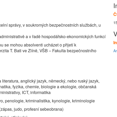
I
Č
1
 celní správy, v soukromých bezpečnostních službách, u
 administrativě a v řadě hospodářsko-ekonomických funkcí
I
 se mohou absolventi ucházet o přijetí k
rzita T. Bati ve Zlíně, VŠB – Fakulta bezpečnostního
Ar
 literatura, anglický jazyk, německý, nebo ruský jazyk,
atika, fyzika, chemie, biologie a ekologie, občanská
nistrativy, ICT, informatika
o, penologie, kriminalistika, kynologie, kriminologie
(zápas, judo, profesní sebeobrana)