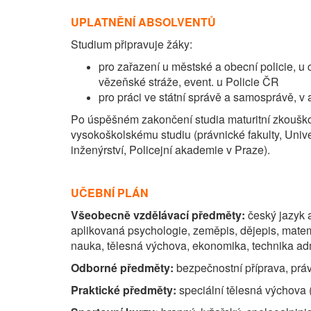
UPLATNĚNÍ ABSOLVENTŮ
Studium připravuje žáky:
pro zařazení u městské a obecní policie, u
vězeňské stráže, event. u Policie ČR
pro práci ve státní správě a samosprávě, v
Po úspěšném zakončení studia maturitní zkouškou
vysokoškolskému studiu (právnické fakulty, Unive
inženýrství, Policejní akademie v Praze).
UČEBNÍ PLÁN
Všeobecně vzdělávací předměty:
český jazyk a
aplikovaná psychologie, zeměpis, dějepis, matem
nauka, tělesná výchova, ekonomika, technika admi
Odborné předměty:
bezpečnostní příprava, práv
Praktické předměty:
speciální tělesná výchova 