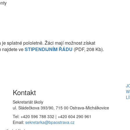
enty
a je splatné pololetně. Žáci mají možnost získat
m najdete ve
STIPENDIJNÍM ŘÁDU
(PDF, 208 Kb).
J
Kontakt
W
L
Sekretariát školy
ul. Sládečkova 393/90, 715 00 Ostrava-Michálkovice
Tel: +420 596 788 332 | +420 604 290 961
Email:
sekretarka@bpaostrava.cz