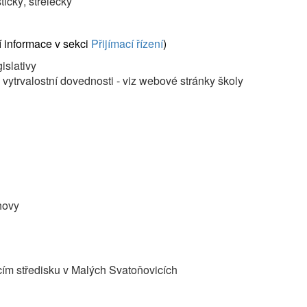
tický, střelecký
í informace v sekci
Přijímací řízení
)
islativy
a vytrvalostní dovednosti - viz webové stránky školy
hovy
cím středisku v Malých Svatoňovicích