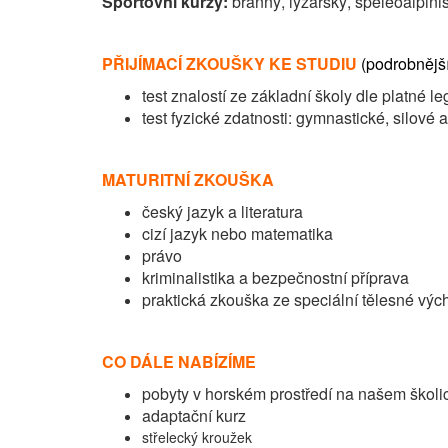
Sportovní kurzy:
branný, lyžařský, speleoalpinis
PŘIJÍMACÍ ZKOUŠKY KE STUDIU
(podrobnějš
test znalostí ze základní školy dle platné leg
test fyzické zdatnosti: gymnastické, silové 
MATURITNÍ ZKOUŠKA
český jazyk a literatura
cizí jazyk nebo matematika
právo
kriminalistika a bezpečnostní příprava
praktická zkouška ze speciální tělesné výc
CO DÁLE NABÍZÍME
pobyty v horském prostředí na našem školi
adaptační kurz
střelecký kroužek