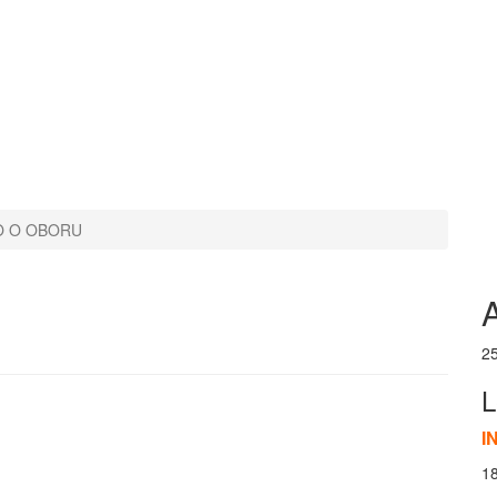
O O OBORU
A
2
L
I
1